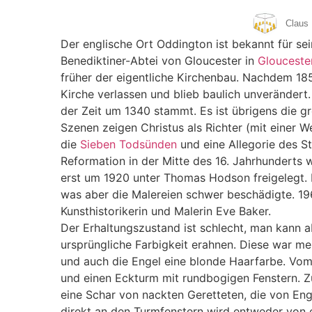
Claus 
Der englische Ort Oddington ist bekannt für sei
Benediktiner-Abtei von Gloucester in
Glouceste
früher der eigentliche Kirchenbau. Nachdem 18
Kirche verlassen und blieb baulich unverändert.
der Zeit um 1340 stammt. Es ist übrigens die gr
Szenen zeigen Christus als Richter (mit einer 
die
Sieben Todsünden
und eine Allegorie des S
Reformation in der Mitte des 16. Jahrhunderts 
erst um 1920 unter Thomas Hodson freigelegt. 
was aber die Malereien schwer beschädigte. 19
Kunsthistorikerin und Malerin Eve Baker.
Der Erhaltungszustand ist schlecht, man kann 
ursprüngliche Farbigkeit erahnen. Diese war m
und auch die Engel eine blonde Haarfarbe. Vo
und einen Eckturm mit rundbogigen Fenstern. Zu
eine Schar von nackten Geretteten, die von Eng
direkt an den Turmfenstern wird entweder von 