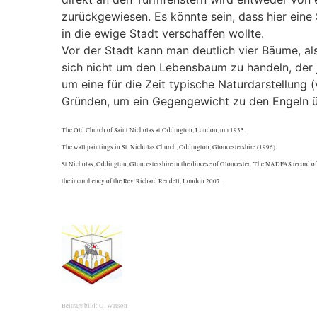
zurückgewiesen. Es könnte sein, dass hier eine Se
in die ewige Stadt verschaffen wollte.
Vor der Stadt kann man deutlich vier Bäume, als
sich nicht um den Lebensbaum zu handeln, der 
um eine für die Zeit typische Naturdarstellung (
Gründen, um ein Gegengewicht zu den Engeln ü
The Old Church of Saint Nicholas at Oddington, London, um 1935.
The wall paintings in St. Nicholas Church, Oddington, Gloucestershire (1996).
St Nicholas, Oddington, Gloucestershire in the diocese of Gloucester: The NADFAS record of
the incumbency of the Rev. Richard Rendell, London 2007.
Beitragsbild: G. Watson