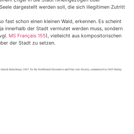
ele dargestellt werden soll, die sich illegitimen Zutritt
o fast schon einen kleinen Wald, erkennen. Es scheint
ja innerhalb der Stadt vermutet werden muss, sondern
vgl.
MS Français 155
), vielleicht aus kompositorischen
ber der Stadt zu setzen.
 church furnishings 2007, by the Northleach Decorative and Fine Arts Society, commenced in 2005 during