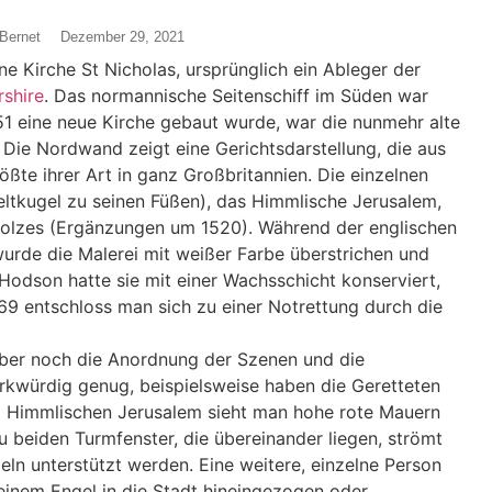
Bernet
Dezember 29, 2021
ne Kirche St Nicholas, ursprünglich ein Ableger der
rshire
. Das normannische Seitenschiff im Süden war
51 eine neue Kirche gebaut wurde, war die nunmehr alte
 Die Nordwand zeigt eine Gerichtsdarstellung, die aus
ößte ihrer Art in ganz Großbritannien. Die einzelnen
Weltkugel zu seinen Füßen), das Himmlische Jerusalem,
tolzes (Ergänzungen um 1520). Während der englischen
wurde die Malerei mit weißer Farbe überstrichen und
Hodson hatte sie mit einer Wachsschicht konserviert,
69 entschloss man sich zu einer Notrettung durch die
aber noch die Anordnung der Szenen und die
erkwürdig genug, beispielsweise haben die Geretteten
m Himmlischen Jerusalem sieht man hohe rote Mauern
 beiden Turmfenster, die übereinander liegen, strömt
eln unterstützt werden. Eine weitere, einzelne Person
einem Engel in die Stadt hineingezogen oder