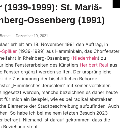
r (1939-1999): St. Mariä-
inberg-Ossenberg (1991)
Bernet
Dezember 10, 2021
laer erhielt am 18. November 1991 den Auftrag, in
r-Spilker
(1939-1999) aus Hamminkeln, das Chorfenster
melfahrt in Rheinberg-Ossenberg (
Niederrhein
) zu
gürliche Fensterarbeiten des Künstlers
Heribert Reul
aus
e Fenster ergänzt werden sollten. Der ursprüngliche
icht die Zustimmung der bischöflichen Behörde
ster „Himmlisches Jerusalem“ mit seiner vertikalen
 eingesetzt werden, manche bezeichnen es daher heute
st für mich ein Beispiel, wie es bei radikal abstrakten
rliche Elemente der Stadtbeschreibung aufzufinden. Auch
n. So habe ich bei meinem letzten Besuch 2023
r befragt. Niemand ist darauf gekommen, dass die
n Beziehung steht.