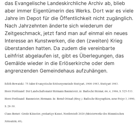
das Evangelische Landeskirchliche Archiv ab, blieb
aber immer Eigentümerin des Werks. Dort war es viele
Jahre im Depot für die Öffentlichkeit nicht zugänglich.
Nach Jahrzehnten änderte sich wiederum der
Zeitgeschmack, jetzt fand man auf einmal ein neues
Interesse an Kunstwerken, die den (zweiten) Krieg
überstanden hatten. Da zudem die vereinbarte
Leihfrist abgelaufen ist, gibt es Überlegungen, das
Gemälde wieder in die Erlöserkirche oder dem
angrenzenden Gemeindehaus aufzuhängen.
Edith Bowatzki: 75 Jahre Evangelische Erlösergemeinde Stuttgart, 1908-1983, Stuttgart 1983.
Horst Ferdinand: Der Landschaftsmaler Hermann Baumeister, in: Badische Heimat, 66, 4, 1986, S. 525-533.
Horst Ferdinand: Baumeister, Hermann. In: Bernd Ottnad (Hrsg.): Badische Biographien, neue Folge 3, 1990,
S. 28-30.
Claus Bernet: Große Künstler, großartige Kunst, Norderstedt 2020 (Meisterwerke des Himmlischen
Jerusalem, 48).