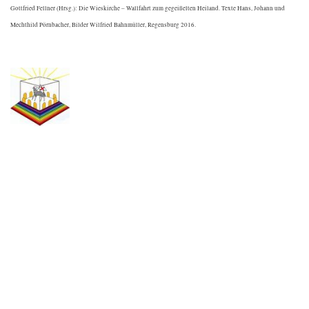
Gottfried Fellner (Hrsg.): Die Wieskirche – Wallfahrt zum gegeißelten Heiland. Texte Hans, Johann und
Mechthild Pörnbacher, Bilder Wilfried Bahnmüller, Regensburg 2016.