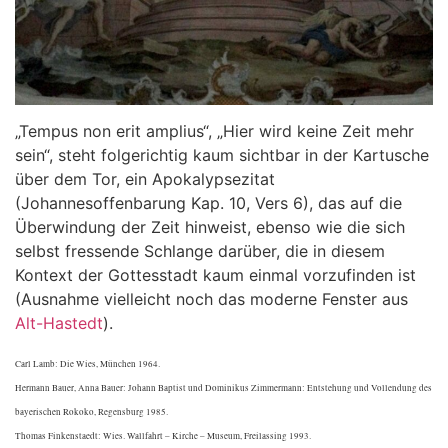
„Tempus non erit amplius“, „Hier wird keine Zeit mehr
sein“, steht folgerichtig kaum sichtbar in der Kartusche
über dem Tor, ein Apokalypsezitat
(Johannesoffenbarung Kap. 10, Vers 6), das auf die
Überwindung der Zeit hinweist, ebenso wie die sich
selbst fressende Schlange darüber, die in diesem
Kontext der Gottesstadt kaum einmal vorzufinden ist
(Ausnahme vielleicht noch das moderne Fenster aus
Alt-Hastedt
).
Carl Lamb: Die Wies, München 1964.
Hermann Bauer, Anna Bauer: Johann Baptist und Dominikus Zimmermann: Entstehung und Vollendung des
bayerischen Rokoko, Regensburg 1985.
Thomas Finkenstaedt: Wies. Wallfahrt – Kirche – Museum, Freilassing 1993.