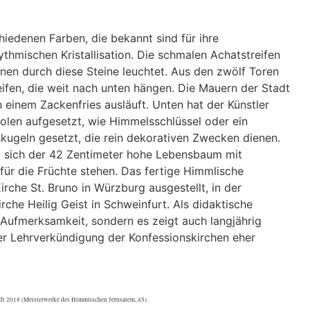
hiedenen Farben, die bekannt sind für ihre
thmischen Kristallisation. Die schmalen Achatstreifen
innen durch diese Steine leuchtet. Aus den zwölf Toren
eifen, die weit nach unten hängen. Die Mauern der Stadt
 einem Zackenfries ausläuft. Unten hat der Künstler
olen aufgesetzt, wie Himmelsschlüssel oder ein
kugeln gesetzt, die rein dekorativen Zwecken dienen.
 sich der 42 Zentimeter hohe Lebensbaum mit
 für die Früchte stehen. Das fertige Himmlische
rche St. Bruno in Würzburg ausgestellt, in der
irche Heilig Geist in Schweinfurt. Als didaktische
e Aufmerksamkeit, sondern es zeigt auch langjährig
der Lehrverkündigung der Konfessionskirchen eher
dt 2018 (Meisterwerke des Himmlischen Jerusalem, 45).