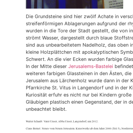
Die Grundsteine sind hier zwölf Achate in versc
streifenförmigen Ablagerungen aufgrund der rhy
wurden in die Tore der Stadt gestellt, die von 
strömt Wasser, dargestellt durch blaue Stoffstr
sind aus unbearbeitetem Nadelholz, das oben in
kleine Holzplättchen mit apokalyptischen Symb
Schwert. An die vier Ecken wurden farbige Glas
In der Mitte dieser
Jerusalems-Bastelei
befindet
weiteren farbigen Glassteinen in den Ästen, die
Jerusalem aus Lärchenholz wurde dann in der Ki
Pfarrkirche St. Vitus in Langendorf und in der K
Kuriosität erfuhr es nicht nur bei Kindern groß
Gläubigen plastisch einen Gegenstand, der in 
unbeachtet bleibt.
Walter Schaub: Vater Unser, Abba Unser, Langendorf, um 2012.
Claus Bernet: Neues vom Neuen Jerusalem. Kunstwerke ab dem Jahre 2000 (Teil 5), Norderste