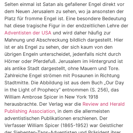
Selten einmal ist Satan als gefallener Engel direkt vor
dem Neuen Jerusalem zu sehen, wo ja ansonsten der
Platz für fromme Engel ist. Eine besondere Bedeutung
hat diese tragische Figur in der endzeitlichen Lehre der
Adventisten der USA
und wird daher häufig zur
Mahnung und Abschreckung bildlich dargestellt. Hier
ist er als Engel zu sehen, der sich kaum von den
übrigen Engeln unterscheidet, jedenfalls nicht durch
Hörner oder Pferdefuß. Jerusalem im Hintergrund ist
als antike Stadt dargestellt, ohne Mauern und Tore.
Zahlreiche Engel strömen mit Posaunen in Richtung
Stadtmitte. Die Abbildung ist aus dem Buch „Our Day
in the Light of Prophecy“ entnommen (S. 256), das
William Ambrose Spicer in New York 1918
herausbrachte. Der Verlag war die
Review and Herald
Publishing Association
, in dem die allermeisten
adventistischen Publikationen erschienen. Der
Verfasser William Spicer (1865-1952) war Geistlicher
der Siebenten-Tags-Adventisten und Präsident ihrer