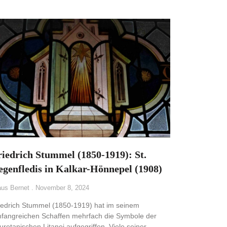
riedrich Stummel (1850-1919): St.
egenfledis in Kalkar-Hönnepel (1908)
aus Bernet
November 8, 2024
iedrich Stummel (1850-1919) hat im seinem
fangreichen Schaffen mehrfach die Symbole der
uretanischen Litanei aufgegriffen. Viele seiner