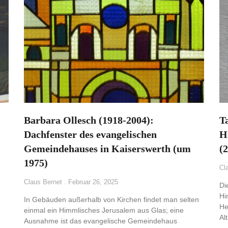
Barbara Ollesch (1918-2004):
T
Dachfenster des evangelischen
H
Gemeindehauses in Kaiserswerth (um
(
1975)
Cl
Claus Bernet
Februar 26, 2025
Di
Hi
In Gebäuden außerhalb von Kirchen findet man selten
He
einmal ein Himmlisches Jerusalem aus Glas; eine
Al
Ausnahme ist das evangelische Gemeindehaus