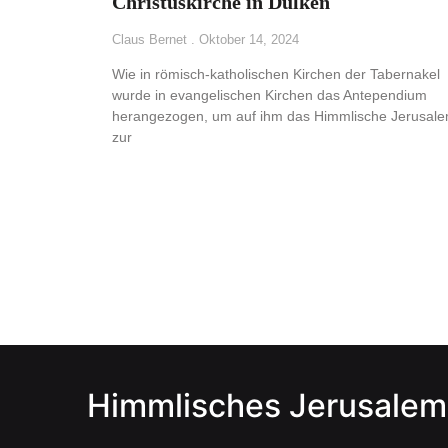
Christuskirche in Dülken
Claus Bernet
Oktober 14, 2024
Wie in römisch-katholischen Kirchen der Tabernakel
wurde in evangelischen Kirchen das Antependium
herangezogen, um auf ihm das Himmlische Jerusal
zur
Himmlisches Jerusalem