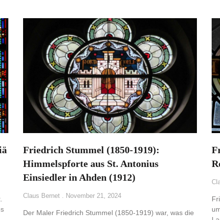
iä
Friedrich Stummel (1850-1919):
F
Himmelspforte aus St. Antonius
R
Einsiedler in Ahden (1912)
Cl
Claus Bernet
November 21, 2024
.
Fr
es
um
Der Maler Friedrich Stummel (1850-1919) war, was die
La