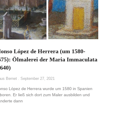
lonso López de Herrera (um 1580-
675): Ölmalerei der Maria Immaculata
1640)
aus Bernet
September 27, 2021
onso López de Herrera wurde um 1580 in Spanien
boren. Er ließ sich dort zum Maler ausbilden und
nderte dann