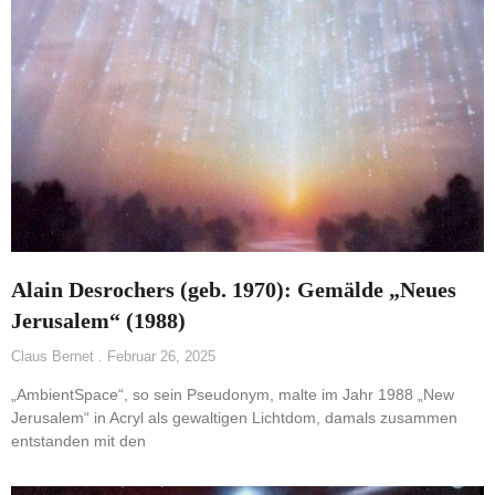
Alain Desrochers (geb. 1970): Gemälde „Neues
Jerusalem“ (1988)
Claus Bernet
Februar 26, 2025
„AmbientSpace“, so sein Pseudonym, malte im Jahr 1988 „New
Jerusalem“ in Acryl als gewaltigen Lichtdom, damals zusammen
entstanden mit den