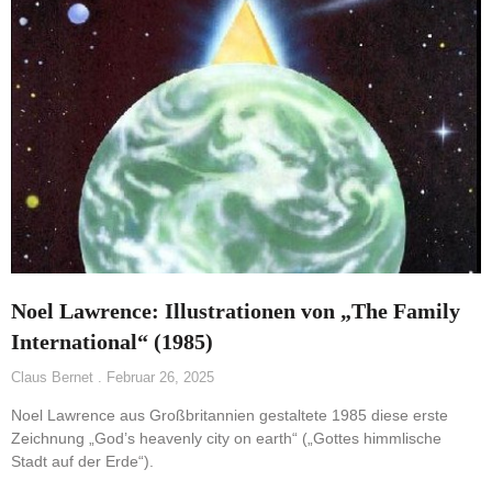
Noel Lawrence: Illustrationen von „The Family
International“ (1985)
Claus Bernet
Februar 26, 2025
Noel Lawrence aus Großbritannien gestaltete 1985 diese erste
Zeichnung „God’s heavenly city on earth“ („Gottes himmlische
Stadt auf der Erde“).