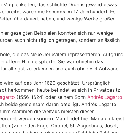
en Möglichkeiten, das schlichte Ordensgewand etwas
erbreitet waren die Escudos im 17. Jahrhundert. Es
 Zeiten überdauert haben, und wenige Werke großer
 hier gezeigten Beispielen konnten sich nur wenige
wurden auch nicht täglich getragen, sondern anlässlich
bole, die das Neue Jerusalem repräsentieren. Aufgrund
ine offene Himmelspforte: Sie war ohnehin das
 für alle gut zu erkennen und auch ohne viel Aufwand
he wird auf das Jahr 1620 geschätzt. Ursprünglich
dt herkommen, heute befindet es sich in Privatbesitz.
Lagarto
(1556-1624) oder seinem Sohn
Andrés Lagarto
h beide gemeinsam daran beteiligt. Andrés Lagarto
on ihm stammen die weitaus meisten dieser
geordnet werden können. Man findet hier Maria umkreist
en (v.r.n.l: den Engel Gabriel, St. Augustinus, Josef,
Engel), um die herum eine doch beträchtliche Zahl von