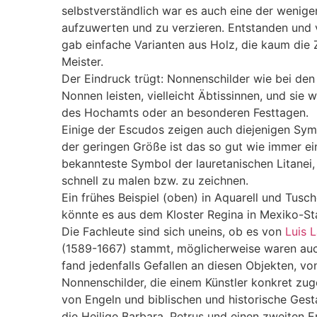
selbstverständlich war es auch eine der wenig
aufzuwerten und zu verzieren. Entstanden und v
gab einfache Varianten aus Holz, die kaum die
Meister.
Der Eindruck trügt: Nonnenschilder wie bei den
Nonnen leisten, vielleicht Äbtissinnen, und sie 
des Hochamts oder an besonderen Festtagen.
Einige der Escudos zeigen auch diejenigen Sym
der geringen Größe ist das so gut wie immer e
bekannteste Symbol der lauretanischen Litanei,
schnell zu malen bzw. zu zeichnen.
Ein frühes Beispiel (oben) in Aquarell und Tusc
könnte es aus dem Kloster Regina in Mexiko-Sta
Die Fachleute sind sich uneins, ob es von
Luis 
(1589-1667) stammt, möglicherweise waren auc
fand jedenfalls Gefallen an diesen Objekten, v
Nonnenschilder, die einem Künstler konkret zu
von Engeln und biblischen und historische Gestalt
die Heilige Barbara, Petrus und einen zweiten 