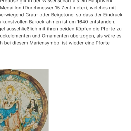
retiose gilt in der Wissenschaft als ein Hauptwerk
s Medaillon (Durchmesser 15 Zentimeter), welches mit
berwiegend Grau- oder Beigetöne, so dass der Eindruck
nem kunstvollen Barockrahmen ist um 1640 entstanden.
el ausschließlich mit ihren beiden Köpfen die Pforte zu
hmuckelementen und Ornamenten überzogen, als wäre es
h bei diesem Mariensymbol ist wieder eine Pforte