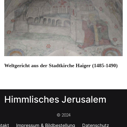
Weltgericht aus der Stadtkirche Haiger (1485-1490)
Himmlisches Jerusalem
© 2024
takt
Impressum & Bildbestellung
Datenschutz