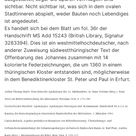
sichtbar. Nicht sichtbar ist, was sich in dem ovalen
Stadtinneren abspielt, weder Bauten noch Lebendiges
ist angedeutet.
Es handelt sich bei dem Blatt um fol. 36r der
Handschrift MS Add 15243 (British Library, Signatur
3283394). Dies ist ein westmittelhochdeutscher, nach
anderer Zuweisung südwestthüringischer Text der
Offenbarung des Johannes zusammen mit 14
kolorierte Federzeichnungen, die um 1360 in einem
thüringischen Kloster entstanden sind, möglicherweise
in dem Benediktinerkloster St. Peter und Paul in Erfurt.
Arthur Thomas Hatto: Eine deutsche Apokalypse des 14. Jahrhunderts, in: Hans Vollmer (Hrsg.): Neue
Texte zur Bibelverdeutschung des Mittelalters, Potsdam 1936, S. 175-199.
Gisela Fischer-Heetfeld: Apokalypse. Apokalypse-Fassungen und -Kommentare. Handschrift Nr. 6.2.4, in:
Katalog der deutschsprachigen illustrierten Handschriften des Mittelalters, 1, München 1991.
Carola Redzich, Aspekte produktiver Rezeption von Bibelübersetzung: Überlieferungs- und
Gebrauchszusammenhänge der Johannesapokalypse im bairisch-fränkischen Raum, in: Ralf Plate, Andrea
Rapp (Hrsg.): Metamorphosen der Bibel, Bern 2004, S. 155-173.