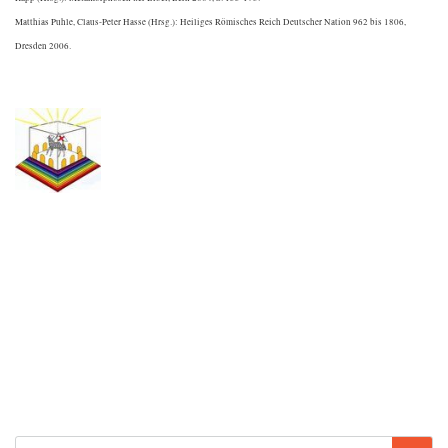
Matthias Puhle, Claus-Peter Hasse (Hrsg.): Heiliges Römisches Reich Deutscher Nation 962 bis 1806,
Dresden 2006.