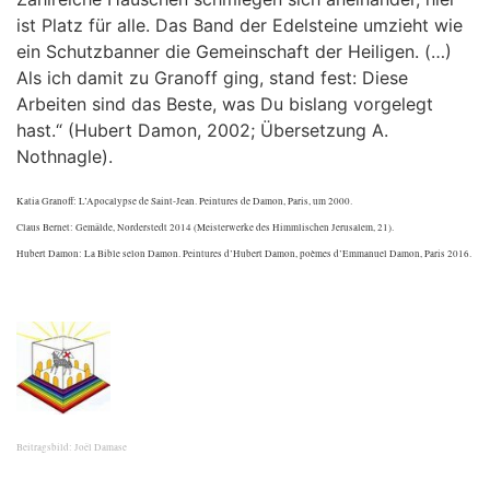
ist Platz für alle. Das Band der Edelsteine umzieht wie
ein Schutzbanner die Gemeinschaft der Heiligen. (…)
Als ich damit zu Granoff ging, stand fest: Diese
Arbeiten sind das Beste, was Du bislang vorgelegt
hast.“ (Hubert Damon, 2002; Übersetzung A.
Nothnagle).
Katia Granoff: L’Apocalypse de Saint-Jean. Peintures de Damon, Paris, um 2000.
Claus Bernet: Gemälde, Norderstedt 2014 (Meisterwerke des Himmlischen Jerusalem, 21).
Hubert Damon: La Bible selon Damon. Peintures d’Hubert Damon, poèmes d’Emmanuel Damon, Paris 2016.
Beitragsbild: Joël Damase