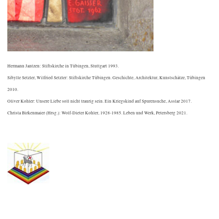
Hermann Jantzen: Stiftskirche in Tübingen, Stuttgart 1993.
Sibylle Setzler, Wilfried Setzler: Stiftskirche Tübingen. Geschichte, Architektur, Kunstschätze, Tübingen
2010.
Oliver Kohler: Unsere Liebe soll nicht traurig sein. Ein Kriegskind auf Spurensuche, Asslar 2017.
Christa Birkenmaier (Hrsg.): Wolf-Dieter Kohler, 1928-1985. Leben und Werk, Petersberg 2021.