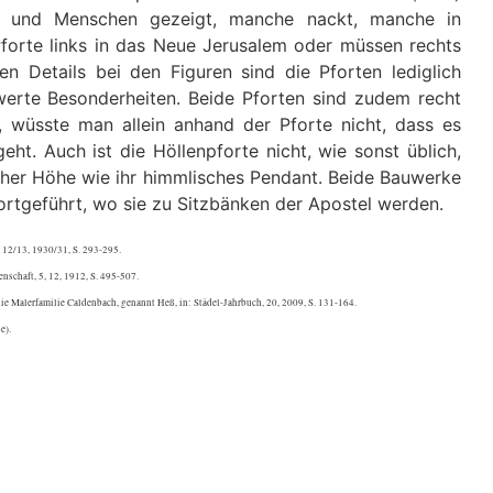
l und Menschen gezeigt, manche nackt, manche in
Pforte links in das Neue Jerusalem oder müssen rechts
en Details bei den Figuren sind die Pforten lediglich
erte Besonderheiten. Beide Pforten sind zudem recht
, wüsste man allein anhand der Pforte nicht, dass es
eht. Auch ist die Höllenpforte nicht, wie sonst üblich,
icher Höhe wie ihr himmlisches Pendant. Beide Bauwerke
rtgeführt, wo sie zu Sitzbänken der Apostel werden.
 12/13, 1930/31, S. 293-295.
nschaft, 5, 12, 1912, S. 495-507.
ie Malerfamilie Caldenbach, genannt Heß, in: Städel-Jahrbuch, 20, 2009, S. 131-164.
e).