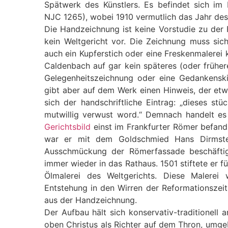
Spätwerk des Künstlers. Es befindet sich im 
NJC 1265), wobei 1910 vermutlich das Jahr des
Die Handzeichnung ist keine Vorstudie zu der 
kein Weltgericht vor. Die Zeichnung muss sic
auch ein Kupferstich oder eine Freskenmalerei k
Caldenbach auf gar kein späteres (oder früher
Gelegenheitszeichnung oder eine Gedankensk
gibt aber auf dem Werk einen Hinweis, der etwa
sich der handschriftliche Eintrag: „dieses s
mutwillig verwust word.“ Demnach handelt es
Gerichtsbild
einst im Frankfurter Römer befan
war er mit dem Goldschmied Hans Dirmst
Ausschmückung der Römerfassade beschäftig
immer wieder in das Rathaus. 1501 stiftete er 
Ölmalerei des Weltgerichts. Diese Malerei
Entstehung in den Wirren der Reformationszeit 
aus der Handzeichnung.
Der Aufbau hält sich konservativ-traditionell a
oben Christus als Richter auf dem Thron, umgeb