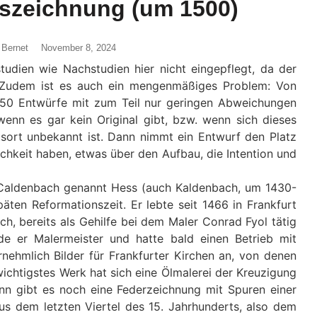
tszeichnung (um 1500)
 Bernet
November 8, 2024
tudien wie Nachstudien hier nicht eingepflegt, da der
. Zudem ist es auch ein mengenmäßiges Problem: Von
 50 Entwürfe mit zum Teil nur geringen Abweichungen
wenn es gar kein Original gibt, bzw. wenn sich dieses
ltsort unbekannt ist. Dann nimmt ein Entwurf den Platz
lichkeit haben, etwas über den Aufbau, die Intention und
s Caldenbach genannt Hess (auch Kaldenbach, um 1430-
äten Reformationszeit. Er lebte seit 1466 in Frankfurt
, bereits als Gehilfe bei dem Maler Conrad Fyol tätig
 er Malermeister und hatte bald einen Betrieb mit
rnehmlich Bilder für Frankfurter Kirchen an, von denen
wichtigstes Werk hat sich eine Ölmalerei der Kreuzigung
ann gibt es noch eine Federzeichnung mit Spuren einer
us dem letzten Viertel des 15. Jahrhunderts, also dem