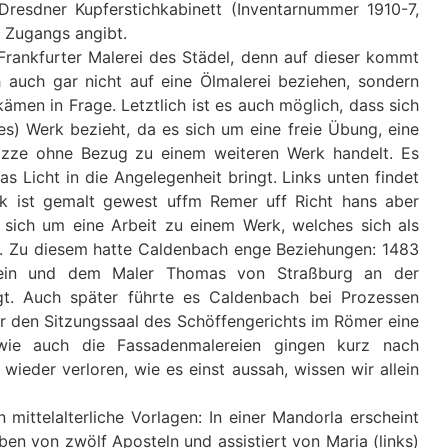
Dresdner Kupferstichkabinett (Inventarnummer 1910-7,
 Zugangs angibt.
Frankfurter Malerei des Städel, denn auf dieser kommt
h auch gar nicht auf eine Ölmalerei beziehen, sondern
ämen in Frage. Letztlich ist es auch möglich, dass sich
es) Werk bezieht, da es sich um eine freie Übung, eine
izze ohne Bezug zu einem weiteren Werk handelt. Es
s Licht in die Angelegenheit bringt. Links unten findet
tück ist gemalt gewest uffm Remer uff Richt hans aber
 sich um eine Arbeit zu einem Werk, welches sich als
d. Zu diesem hatte Caldenbach enge Beziehungen: 1483
ein und dem Maler Thomas von Straßburg an der
t. Auch später führte es Caldenbach bei Prozessen
für den Sitzungssaal des Schöffengerichts im Römer eine
 wie auch die Fassadenmalereien gingen kurz nach
wieder verloren, wie es einst aussah, wissen wir allein
n mittelalterliche Vorlagen: In einer Mandorla erscheint
en von zwölf Aposteln und assistiert von Maria (links)