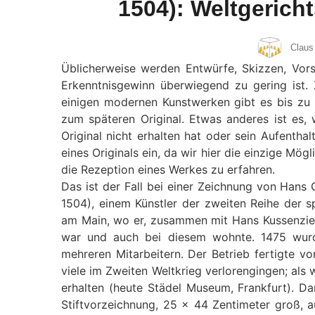
1504): Weltgerich
Claus
Üblicherweise werden Entwürfe, Skizzen, Vors
Erkenntnisgewinn überwiegend zu gering ist
einigen modernen Kunstwerken gibt es bis zu
zum späteren Original. Etwas anderes ist es, 
Original nicht erhalten hat oder sein Aufentha
eines Originals ein, da wir hier die einzige Mög
die Rezeption eines Werkes zu erfahren.
Das ist der Fall bei einer Zeichnung von Han
1504), einem Künstler der zweiten Reihe der sp
am Main, wo er, zusammen mit Hans Kussenziech
war und auch bei diesem wohnte. 1475 wurde
mehreren Mitarbeitern. Der Betrieb fertigte vo
viele im Zweiten Weltkrieg verlorengingen; als 
erhalten (heute Städel Museum, Frankfurt). D
Stiftvorzeichnung, 25 x 44 Zentimeter groß, a