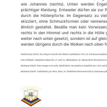
wie Johannes (rechts). Unten werden Enge
prächtiger Kleidung. Entweder dürfen sie zur 
durch die Höllenpforte. Im Gegensatz zu viel
skizziert, ohne Schmuckformen oder nennensw
ähnlich gestaltet. Besäße man kein Vorwissen
rechts in den Himmel und rechts in die Hölle g
weiter nach unten gesetzt, sondern ist auf gle
werden übrigens durch die Wolken nach oben fo
Walther Karl Zülch: Das Jüngste Gericht des Martin Caldenbach 1502, in: Der Kunstwanderer
Carl Gebhardt: Frankfurter Maler des 15. und 16. Jahrhunderts, in: Monatshefte für Kunstwisse
Michaela Schedl: Eine Gruppe von sechs Tafelbildern, entstanden in Frankfurt um 1500, und d
Michaela Schedl: Caldenbach gen. Hess, Hans, in: Frankfurter Personenlexikon (Onlineausgab
.