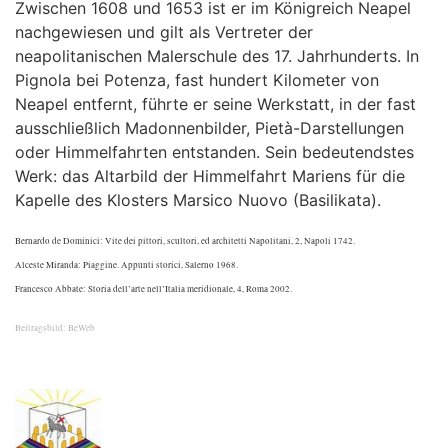
Zwischen 1608 und 1653 ist er im Königreich Neapel
nachgewiesen und gilt als Vertreter der
neapolitanischen Malerschule des 17. Jahrhunderts. In
Pignola bei Potenza, fast hundert Kilometer von
Neapel entfernt, führte er seine Werkstatt, in der fast
ausschließlich Madonnenbilder, Pietà-Darstellungen
oder Himmelfahrten entstanden. Sein bedeutendstes
Werk: das Altarbild der Himmelfahrt Mariens für die
Kapelle des Klosters Marsico Nuovo (Basilikata).
Bernardo de Dominici: Vite dei pittori, scultori, ed architetti Napolitani, 2, Napoli 1742.
Alceste Miranda: Piaggine. Appunti storici, Salerno 1968.
Francesco Abbate: Storia dell’arte nell’Italia meridionale, 4, Roma 2002.
Beitragsbild: BeWeb
.