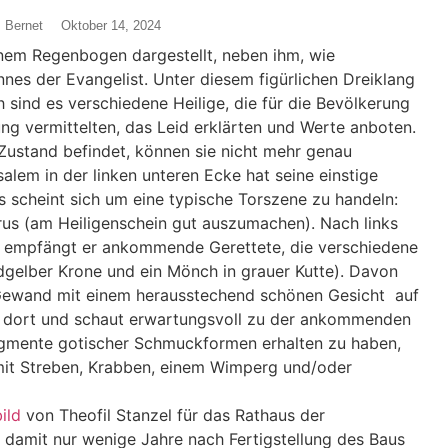
 Bernet
Oktober 14, 2024
einem Regenbogen dargestellt, neben ihm, wie
annes der Evangelist. Unter diesem figürlichen Dreiklang
 sind es verschiedene Heilige, die für die Bevölkerung
g vermittelten, das Leid erklärten und Werte anboten.
Zustand befindet, können sie nicht mehr genau
alem in der linken unteren Ecke hat seine einstige
Es scheint sich um eine typische Torszene zu handeln:
trus (am Heiligenschein gut auszumachen). Nach links
hts empfängt er ankommende Gerettete, die verschiedene
ldgelber Krone und ein Mönch in grauer Kutte). Davon
 Gewand mit einem herausstechend schönen Gesicht auf
zt dort und schaut erwartungsvoll zu der ankommenden
agmente gotischer Schmuckformen erhalten zu haben,
 mit Streben, Krabben, einem Wimperg und/oder
ild
von Theofil Stanzel für das Rathaus der
t damit nur wenige Jahre nach Fertigstellung des Baus