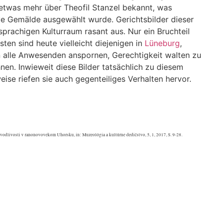
etwas mehr über Theofil Stanzel bekannt, was
ve Gemälde ausgewählt wurde. Gerichtsbilder dieser
prachigen Kulturraum rasant aus. Nur ein Bruchteil
sten sind heute vielleicht diejenigen in
Lüneburg
,
en alle Anwesenden anspornen, Gerechtigkeit walten zu
en. Inwieweit diese Bilder tatsächlich zu diesem
eise riefen sie auch gegenteiliges Verhalten hervor.
avodlivosti v ranonovovekom Uhorsku, in: Muzeológia a kultúrne dedičstvo, 5, 1, 2017, S. 9-28.