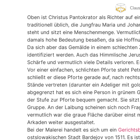
Claus
Oben ist Christus Pantokrator als Richter auf 
traditionell üblich, die Jungfrau Maria und Joh
steht und sitzt eine Menschenmenge. Vermutlich
damals hohe Bedeutung besaßen, da sie Hoffnun
Da sich aber das Gemälde in einem schlechten 
identifiziert werden. Auch das Himmlische Jerus
Schärfe und vermutlich viele Details verloren. 
Vor einer einfachen, schlichten Pforte steht Pe
schließt er diese Pforte gerade auf, nach rec
Stände vertreten (darunter ein Adeliger mit go
abgegrenzt hat es sich eine Person in grünem
der Stufe zur Pforte bequem gemacht. Sie sit
Gruppe. An der Laibung scheinen sich noch Fr
vermutlich war die graue Fläche darüber einst
Arkaden weiter ausgestaltet.
Bei der Malerei handelt es sich um ein
Gerichtsb
ostslowakischen Stadt Bardejov von 1511. Es is