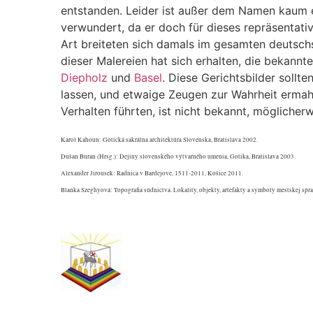
entstanden. Leider ist außer dem Namen kaum 
verwundert, da er doch für dieses repräsentati
Art breiteten sich damals im gesamten deutschs
dieser Malereien hat sich erhalten, die bekannte
Diepholz
und
Basel
. Diese Gerichtsbilder sollt
lassen, und etwaige Zeugen zur Wahrheit ermahn
Verhalten führten, ist nicht bekannt, möglicherw
Karol Kahoun: Gotická sakrálna architektúra Slovenska, Bratislava 2002.
Dušan Buran (Hrsg.): Dejiny slovenského výtvarného umenia, Gotika, Bratislava 2003.
Alexander Jirousek: Radnica v Bardejove, 1511-2011, Košice 2011.
Blanka Szeghyová: Topografia súdnictva. Lokality, objekty, artefakty a symboly mestskej spr
.