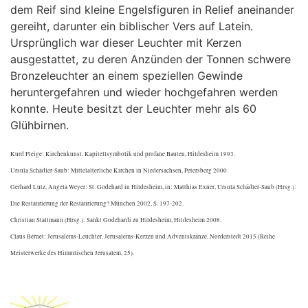
dem Reif sind kleine Engelsfiguren in Relief aneinander
gereiht, darunter ein biblischer Vers auf Latein.
Ursprünglich war dieser Leuchter mit Kerzen
ausgestattet, zu deren Anzünden der Tonnen schwere
Bronzeleuchter an einem speziellen Gewinde
heruntergefahren und wieder hochgefahren werden
konnte. Heute besitzt der Leuchter mehr als 60
Glühbirnen.
Kurd Fleige: Kirchenkunst, Kapitellsymbolik und profane Bauten, Hildesheim 1993.
Ursula Schädler-Saub: Mittelalterliche Kirchen in Niedersachsen, Petersberg 2000.
Gerhard Lutz, Angela Weyer: St. Godehard in Hildesheim, in: Matthias Exner, Ursula Schädler-Saub (Hrsg.):
Die Restaurierung der Restaurierung? München 2002, S. 197-202.
Christian Stallmann (Hrsg.): Sankt Godehardi zu Hildesheim, Hildesheim 2008.
Claus Bernet: Jerusalems-Leuchter, Jerusalems-Kerzen und Adventskränze, Norderstedt 2015 (Reihe
Meisterwerke des Himmlischen Jerusalem, 25).
.