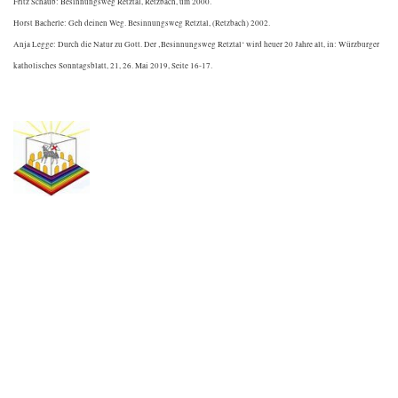
Fritz Schaub: Besinnungsweg Retztal, Retzbach, um 2000.
Horst Bacherle: Geh deinen Weg. Besinnungsweg Retztal, (Retzbach) 2002.
Anja Legge: Durch die Natur zu Gott. Der ‚Besinnungsweg Retztal‘ wird heuer 20 Jahre alt, in: Würzburger
katholisches Sonntagsblatt, 21, 26. Mai 2019, Seite 16-17.
.