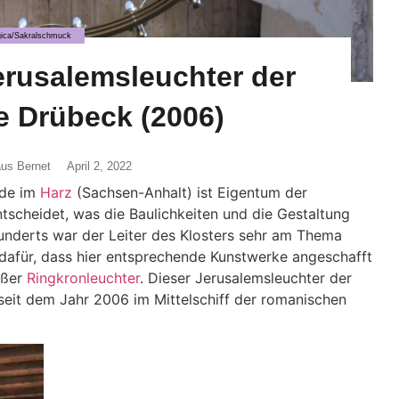
rgica/Sakralschmuck
erusalemsleuchter der
e Drübeck (2006)
aus Bernet
April 2, 2022
ode im
Harz
(Sachsen-Anhalt) ist Eigentum der
ntscheidet, was die Baulichkeiten und die Gestaltung
underts war der Leiter des Klosters sehr am Thema
 dafür, dass hier entsprechende Kunstwerke angeschafft
oßer
Ringkronleuchter
. Dieser Jerusalemsleuchter der
eit dem Jahr 2006 im Mittelschiff der romanischen