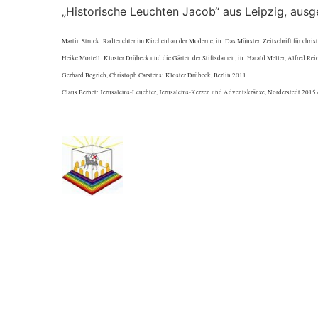
„Historische Leuchten Jacob“ aus Leipzig, ausg
Martin Struck: Radleuchter im Kirchenbau der Moderne, in: Das Münster. Zeitschrift für chris
Heike Mortell: Kloster Drübeck und die Gärten der Stiftsdamen, in: Harald Meller, Alfred Rei
Gerhard Begrich, Christoph Carstens: Kloster Drübeck, Berlin 2011.
Claus Bernet: Jerusalems-Leuchter, Jerusalems-Kerzen und Adventskränze, Norderstedt 2015 