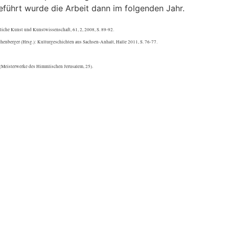
eführt wurde die Arbeit dann im folgenden Jahr.
tliche Kunst und Kunstwissenschaft, 61, 2, 2008, S. 89-92.
chenberger (Hrsg.): Kulturgeschichten aus Sachsen-Anhalt, Halle 2011, S. 76-77.
(Meisterwerke des Himmlischen Jerusalem, 25).