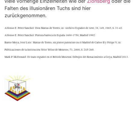
viele vorherige Einzelheiten wie der
Zionsberg
oder die
Falten des illusionären Tuchs sind hier
zurückgenommen.
Alfonso E. Pérez Sanchez: Don Matías de Torres, in: Archivo Español de Arte, 38, 149, 1965, S. 31-42.
Alfonso E. Pérez Sanchez: Pintura barroca en España 1600-1750, Madrid 1992.
Barrio Moya, José Luis: Matías de Torres, un pintor palentino en el Madrid de Carlos II y Felipe V, in:
Publicaciones de la Institución Tello Téllez de Meneses, 71, 2000, S. 245-268.
Mark P. McDonald: El trazo espan̄ol en el British Museum. Dibujos del Renacimiento a Goya, Madrid 2013.