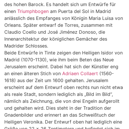
des hohen Barock. Es handelt sich um Entwürfe für
einen
Triumphbogen
am Puerta del Sol in Madrid
anlässlich des Empfanges von Königin Maria Luisa von
Orleans. Später entwarf de Torres, zusammen mit
Claudio Coello und José Jiménez Donoso, die
Innenarchitektur der königlichen Gemächer des
Madrider Schlosses.
Beide Entwürfe in Tinte zeigen den Heiligen Isidor von
Madrid (1070-1130), wie ihm beim Beten das Neue
Jerusalem erscheint. Dabei hat sich der Künstler eng
an einen älteren Stich von
Adriaen Collaert
(1560-
1618) aus der Zeit um 1600 gehalten. Jerusalem
erscheint auf dem Entwurf oben rechts nun nicht etwa
als reale Stadt, sondern lediglich als „Bild im Bild“,
nämlich als Zeichnung, die von drei Engeln aufgerollt
und gehalten wird. Dies steht in der Tradition der
Gnadenbilder und erinnert an das Schweißtuch der
Heiligen Veronika. Der Entwurf oben hat lediglich eine
Größe von 22 x 26 Zentimetern und befindet sich im