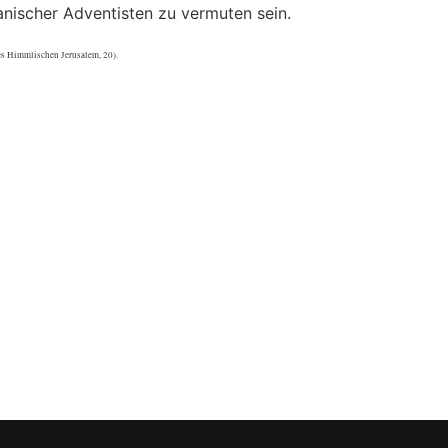
anischer Adventisten zu vermuten sein.
es Himmlischen Jerusalem, 20).