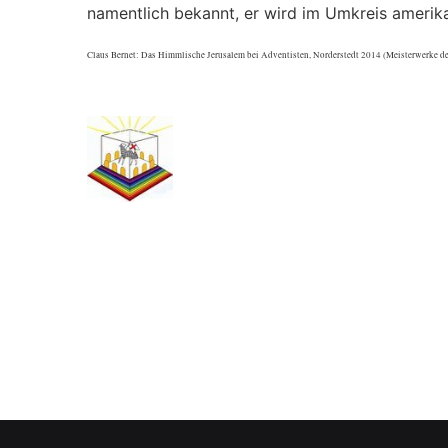
namentlich bekannt, er wird im Umkreis amerik
Claus Bernet: Das Himmlische Jerusalem bei Adventisten, Norderstedt 2014 (Meisterwerke d