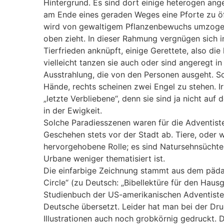
Hintergrund. Es sind dort einige heterogen ang
am Ende eines geraden Weges eine Pforte zu öf
wird von gewaltigem Pflanzenbewuchs umzogen,
oben zieht. In dieser Rahmung vergnügen sich i
Tierfrieden anknüpft, einige Gerettete, also die
vielleicht tanzen sie auch oder sind angeregt in
Ausstrahlung, die von den Personen ausgeht. So
Hände, rechts scheinen zwei Engel zu stehen. Ir
„letzte Verbliebene“, denn sie sind ja nicht auf
in der Ewigkeit.
Solche Paradiesszenen waren für die Adventisten
Geschehen stets vor der Stadt ab. Tiere, oder w
hervorgehobene Rolle; es sind Natursehnsüchte,
Urbane weniger thematisiert ist.
Die einfarbige Zeichnung stammt aus dem päda
Circle“ (zu Deutsch: „Bibellektüre für den Hau
Studienbuch der US-amerikanischen Adventisten
Deutsche übersetzt. Leider hat man bei der Dru
Illustrationen auch noch grobkörnig gedruckt. Der