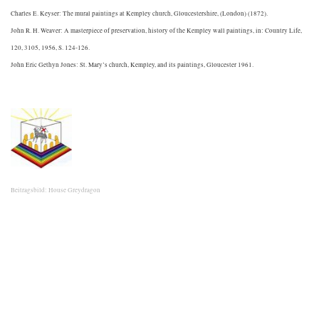
Charles E. Keyser: The mural paintings at Kempley church, Gloucestershire, (London) (1872).
John R. H. Weaver: A masterpiece of preservation, history of the Kempley wall paintings, in: Country Life,
120, 3105, 1956, S. 124-126.
John Eric Gethyn Jones: St. Mary’s church, Kempley, and its paintings, Gloucester 1961.
Beitragsbild: House Greydragon