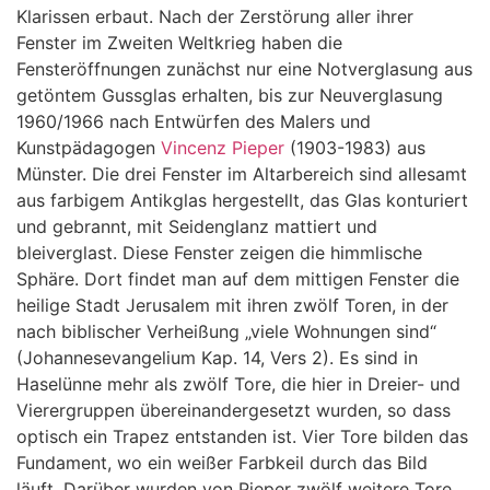
Klarissen erbaut. Nach der Zerstörung aller ihrer
Fenster im Zweiten Weltkrieg haben die
Fensteröffnungen zunächst nur eine Notverglasung aus
getöntem Gussglas erhalten, bis zur Neuverglasung
1960/1966 nach Entwürfen des Malers und
Kunstpädagogen
Vincenz Pieper
(1903-1983) aus
Münster. Die drei Fenster im Altarbereich sind allesamt
aus farbigem Antikglas hergestellt, das Glas konturiert
und gebrannt, mit Seidenglanz mattiert und
bleiverglast. Diese Fenster zeigen die himmlische
Sphäre. Dort findet man auf dem mittigen Fenster die
heilige Stadt Jerusalem mit ihren zwölf Toren, in der
nach biblischer Verheißung „viele Wohnungen sind“
(Johannesevangelium Kap. 14, Vers 2). Es sind in
Haselünne mehr als zwölf Tore, die hier in Dreier- und
Vierergruppen übereinandergesetzt wurden, so dass
optisch ein Trapez entstanden ist. Vier Tore bilden das
Fundament, wo ein weißer Farbkeil durch das Bild
läuft. Darüber wurden von Pieper zwölf weitere Tore