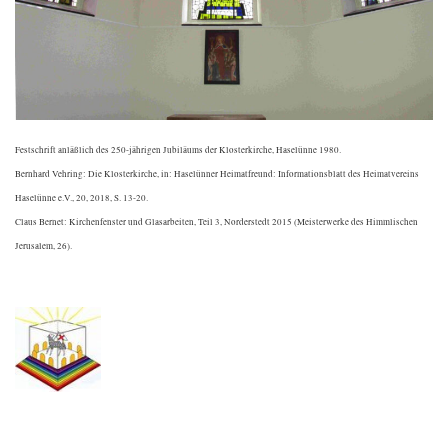
Festschrift anläßlich des 250-jährigen Jubiläums der Klosterkirche, Haselünne 1980.
Bernhard Vehring: Die Klosterkirche, in: Haselünner Heimatfreund: Informationsblatt des Heimatvereins
Haselünne e.V., 20, 2018, S. 13-20.
Claus Bernet: Kirchenfenster und Glasarbeiten, Teil 3, Norderstedt 2015 (Meisterwerke des Himmlischen
Jerusalem, 26).