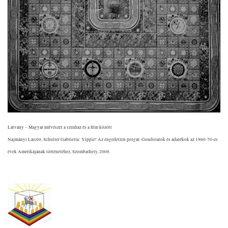
Látvány – Magyar művészet a színház és a film között
Najmányi László, Schuller Gabriella: Yippie! Az engedetlen polgár. Gondolatok és adalékok az 1960-70-es
évek Amerikájának történetéhez, Szombathely, 2008.