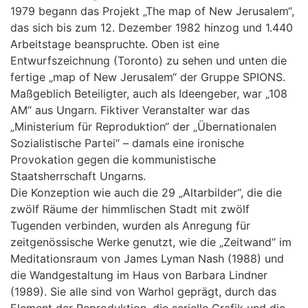
1979 begann das Projekt „The map of New Jerusalem“,
das sich bis zum 12. Dezember 1982 hinzog und 1.440
Arbeitstage beanspruchte. Oben ist eine
Entwurfszeichnung (Toronto) zu sehen und unten die
fertige „map of New Jerusalem“ der Gruppe SPIONS.
Maßgeblich Beteiligter, auch als Ideengeber, war „108
AM“ aus Ungarn. Fiktiver Veranstalter war das
„Ministerium für Reproduktion“ der „Übernationalen
Sozialistische Partei“ – damals eine ironische
Provokation gegen die kommunistische
Staatsherrschaft Ungarns.
Die Konzeption wie auch die 29 „Altarbilder“, die die
zwölf Räume der himmlischen Stadt mit zwölf
Tugenden verbinden, wurden als Anregung für
zeitgenössische Werke genutzt, wie die „Zeitwand“ im
Meditationsraum von James Lyman Nash (1988) und
die Wandgestaltung im Haus von Barbara Lindner
(1989). Sie alle sind von Warhol geprägt, durch das
Element der Reproduktion, die serielle Grafik und die