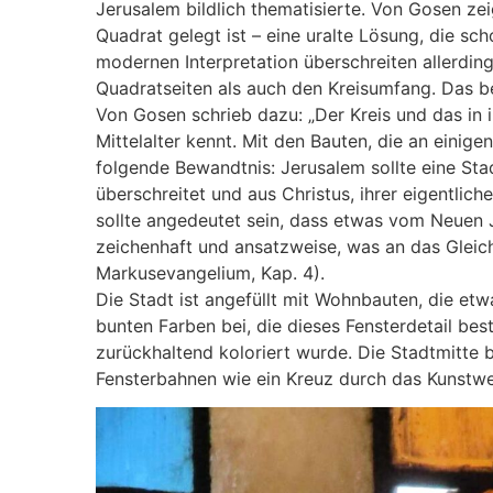
Jerusalem bildlich thematisierte. Von Gosen zei
Quadrat gelegt ist – eine uralte Lösung, die sc
modernen Interpretation überschreiten allerdin
Quadratseiten als auch den Kreisumfang. Das bet
Von Gosen schrieb dazu: „Der Kreis und das in 
Mittelalter kennt. Mit den Bauten, die an einige
folgende Bewandtnis: Jerusalem sollte eine Stad
überschreitet und aus Christus, ihrer eigentli
sollte angedeutet sein, dass etwas vom Neuen 
zeichenhaft und ansatzweise, was an das Gleich
Markusevangelium, Kap. 4).
Die Stadt ist angefüllt mit Wohnbauten, die et
bunten Farben bei, die dieses Fensterdetail bes
zurückhaltend koloriert wurde. Die Stadtmitte bl
Fensterbahnen wie ein Kreuz durch das Kunstwe