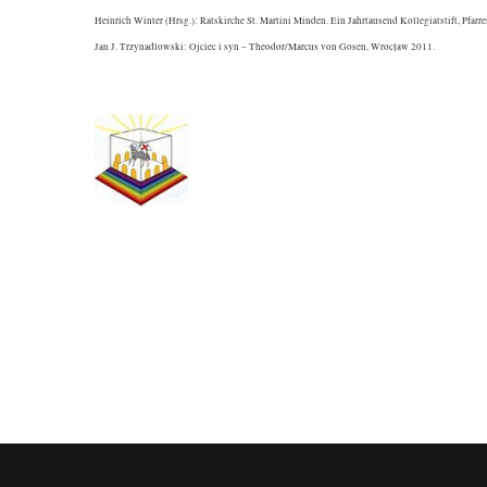
Heinrich Winter (Hrsg.): Ratskirche St. Martini Minden. Ein Jahrtausend Kollegiatstift, Pf
Jan J. Trzynadlowski: Ojciec i syn – Theodor/Marcus von Gosen, Wrocław 2011.