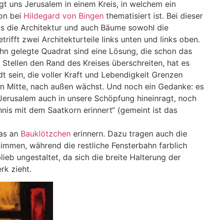
gt uns Jerusalem in einem Kreis, in welchem ein
hon bei
Hildegard von Bingen
thematisiert ist. Bei dieser
gs die Architektur und auch Bäume sowohl die
rifft zwei Architekturteile links unten und links oben.
ihn gelegte Quadrat sind eine Lösung, die schon das
n Stellen den Rand des Kreises überschreiten, hat es
t sein, die voller Kraft und Lebendigkeit Grenzen
chen Mitte, nach außen wächst. Und noch ein Gedanke: es
Jerusalem auch in unsere Schöpfung hineinragt, noch
nis mit dem Saatkorn erinnert“ (gemeint ist das
was an
Bauklötzchen
erinnern. Dazu tragen auch die
timmen, während die restliche Fensterbahn farblich
ieb ungestaltet, da sich die breite Halterung der
rk zieht.