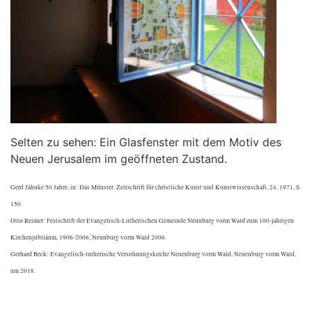
Selten zu sehen: Ein Glasfenster mit dem Motiv des
Neuen Jerusalem im geöffneten Zustand.
Gerd Jähnke 50 Jahre, in: Das Münster. Zeitschrift für christliche Kunst und Kunstwissenschaft, 24, 1971, S.
150.
Otto Reimer: Festschrift der Evangelisch-Lutherischen Gemeinde Neunburg vorm Wald zum 100-jährigen
Kirchenjubiläum, 1906-2006, Neunburg vorm Wald 2006.
Gerhard Beck: Evangelisch-lutherische Versöhnungskirche Neuenburg vorm Wald, Neuenburg vorm Wald,
um 2018.