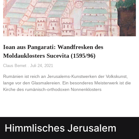
Ioan aus Pangarati: Wandfresken des
Moldauklosters Sucevita (1595/96)
Claus Bernet
Juli 24, 2021
Rumänien ist reich an Jerusalems-Kunstwerken der Volkskunst,
lange vor den Glasmalereien. Ein besonderes Meisterwerk ist die
Kirche des rumänisch-orthodoxen Nonnenklosters
Himmlisches Jerusalem