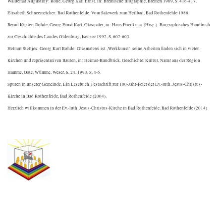
Waldemar Augustiny: Rohe, Georg Karl Ernst, in: Bremische Biographie, Bremen 1969, S. 416-417.
Elisabeth Schneemelcher: Bad Rothenfelde. Vom Salzwerk zum Heilbad, Bad Rothenfelde 1986.
Bernd Küster: Rohde, Georg Ernst Karl, Glasmaler, in: Hans Friedl u. a. (Hrsg.): Biographisches Handbuch
zur Geschichte des Landes Oldenburg, Isensee 1992, S. 602-603.
Helmut Stelljes: Georg Karl Rohde: Glasmalerei ist ‚Werkkunst‘. seine Arbeiten finden sich in vielen
Kirchen und repräsentativen Bauten, in: Heimat-Rundblick. Geschichte, Kultur, Natur aus der Region
Hamme, Oste, Wümme, Weser, 6, 24, 1993, S. 4-5.
Spuren in unserer Gemeinde. Ein Lesebuch. Festschrift zur 100-Jahr-Feier der Ev.-luth. Jesus-Christus-
Kirche in Bad Rothenfelde, Bad Rothenfelde (2004).
Herzlich willkommen in der Ev.-luth. Jesus-Christus-Kirche in Bad Rothenfelde, Bad Rothenfelde (2014).