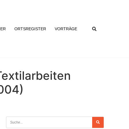
TER
ORTSREGISTER
VORTRÄGE
xtilarbeiten
004)