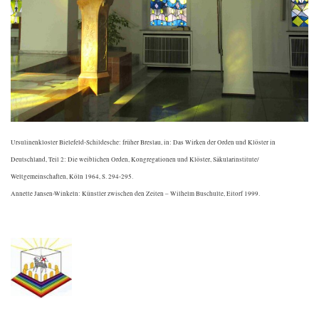
Ursulinenkloster Bielefeld-Schildesche: früher Breslau, in: Das Wirken der Orden und Klöster in
Deutschland, Teil 2: Die weiblichen Orden, Kongregationen und Klöster, Säkularinstitute/
Weltgemeinschaften, Köln 1964, S. 294-295.
Annette Jansen-Winkeln: Künstler zwischen den Zeiten – Wilhelm Buschulte, Eitorf 1999.
.