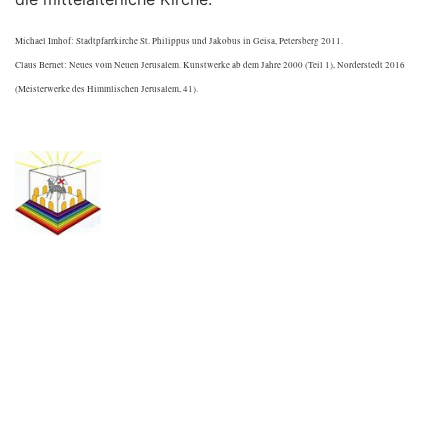
Michael Imhof: Stadtpfarrkirche St. Philippus und Jakobus in Geisa, Petersberg 2011.
Claus Bernet: Neues vom Neuen Jerusalem. Kunstwerke ab dem Jahre 2000 (Teil 1), Norderstedt 2016
(Meisterwerke des Himmlischen Jerusalem, 41).
.