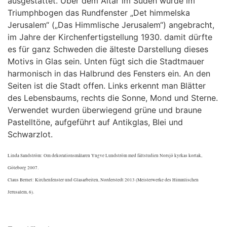
ausgestattet. Über dem Altar im Süden wurde im
Triumphbogen das Rundfenster „Det himmelska
Jerusalem“ („Das Himmlische Jerusalem“) angebracht,
im Jahre der Kirchenfertigstellung 1930. damit dürfte
es für ganz Schweden die älteste Darstellung dieses
Motivs in Glas sein. Unten fügt sich die Stadtmauer
harmonisch in das Halbrund des Fensters ein. An den
Seiten ist die Stadt offen. Links erkennt man Blätter
des Lebensbaums, rechts die Sonne, Mond und Sterne.
Verwendet wurden überwiegend grüne und braune
Pastelltöne, aufgeführt auf Antikglas, Blei und
Schwarzlot.
Linda Sandström: Om dekorationsmålaren Yngve Lundström med fältstudien Norsjö kyrkas kortak,
Göteborg 2007.
Claus Bernet: Kirchenfenster und Glasarbeiten, Norderstedt 2013 (Meisterwerke des Himmlischen
Jerusalem, 6).