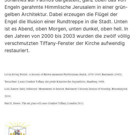
Engeln gerahmte Himmlische Jerusalem in einer grün-
gelben Architektur. Dabei erzeugen die Flügel der
Engel die Illusion einer Rundtreppe in die Stadt. Unten
ist es Abend, oben Morgen, unten dunkel, oben hell. In
den Jahren von 2000 bis 2003 wurden die zwölf völlig
verschmutzten Tiffany-Fenster der Kirche aufwendig
restauriert.
Levin Irving Pollitt: A history of Brown memorial Presbyterian church, 1870-1945, Baltimore (1945).
Tessa Paul: Louis Comfort Tiffany, der große Künstler des Jugendstils, Hamburg 1988.
Lois Zanow, Sally Johnston: Monuments to heaven. Baltimore’s historic houses of worship, Bloomington
2010.
Paul E. Doros: The art glass of Louis Comfort Tiffany, London 2013.