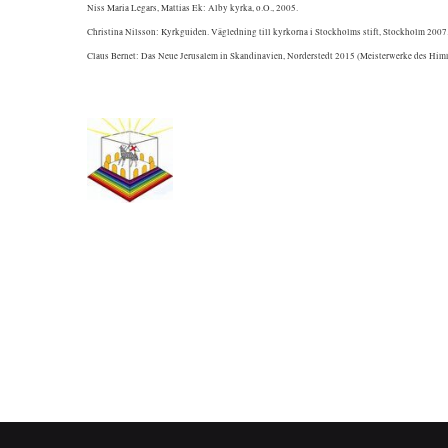
Niss Maria Legars, Mattias Ek: Alby kyrka, o.O., 2005.
Christina Nilsson: Kyrkguiden. Vägledning till kyrkorna i Stockholms stift, Stockholm 2007
Claus Bernet: Das Neue Jerusalem in Skandinavien, Norderstedt 2015 (Meisterwerke des Himm