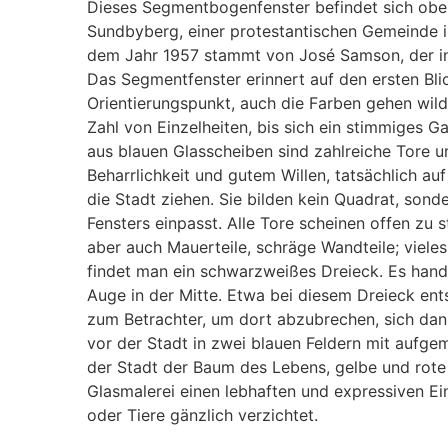
Dieses Segmentbogenfenster befindet sich oberh
Sundbyberg, einer protestantischen Gemeinde i
dem Jahr 1957 stammt von José Samson, der in
Das Segmentfenster erinnert auf den ersten Bli
Orientierungspunkt, auch die Farben gehen wild
Zahl von Einzelheiten, bis sich ein stimmiges
aus blauen Glasscheiben sind zahlreiche Tore 
Beharrlichkeit und gutem Willen, tatsächlich au
die Stadt ziehen. Sie bilden kein Quadrat, sond
Fensters einpasst. Alle Tore scheinen offen zu 
aber auch Mauerteile, schräge Wandteile; viele
findet man ein schwarzweißes Dreieck. Es hande
Auge in der Mitte. Etwa bei diesem Dreieck ents
zum Betrachter, um dort abzubrechen, sich dann
vor der Stadt in zwei blauen Feldern mit aufgem
der Stadt der Baum des Lebens, gelbe und rote 
Glasmalerei einen lebhaften und expressiven E
oder Tiere gänzlich verzichtet.