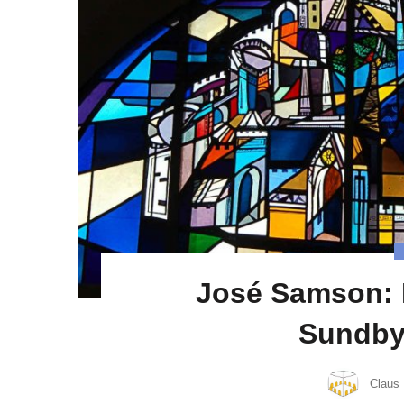
José Samson: L
Sundby
Claus 