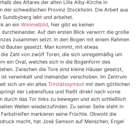
alb des Altares der alten Lilla Alby-Kirche in
n der schwedischen Provinz Stockholm. Die Arbeit aus
 Sundbyberg lebt und arbeitet.
ck an ein
Wimmelbild
, hier gibt es keinen
 durcheinander. Auf den ersten Blick verwirrt die große
 Ganzes zusammen setzt. In den Bogen mit einem Rahmen
und Bauten gesetzt. Man kommt, mit etwas
f die Zahl von zwölf Toren, die sich unregelmäßig um
ern ein Oval, welches sich in die Bogenform des
stehen. Zwischen die Tore sind kleine Häuser gesetzt,
s ist verwinkelt und ineinander verschoben. Im Zentrum
lt sich um ein altes
Trinitätssymbol
mit dem göttlichen
pringt der Lebensfluss und fließt direkt nach vorne
 durch das Tor links zu bewegen und sich schließlich
alten Wellen wiederzufinden. Zu seiner Seite steht in
Farbstreifen markieren seine Früchte. Obwohl die
indruck macht, hat José Samson auf Menschen, Engel