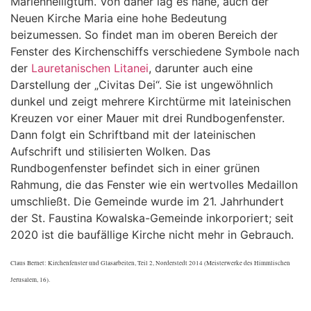
Marienheiligtum. Von daher lag es nahe, auch der
Neuen Kirche Maria eine hohe Bedeutung
beizumessen. So findet man im oberen Bereich der
Fenster des Kirchenschiffs verschiedene Symbole nach
der
Lauretanischen Litanei
, darunter auch eine
Darstellung der „Civitas Dei“. Sie ist ungewöhnlich
dunkel und zeigt mehrere Kirchtürme mit lateinischen
Kreuzen vor einer Mauer mit drei Rundbogenfenster.
Dann folgt ein Schriftband mit der lateinischen
Aufschrift und stilisierten Wolken. Das
Rundbogenfenster befindet sich in einer grünen
Rahmung, die das Fenster wie ein wertvolles Medaillon
umschließt. Die Gemeinde wurde im 21. Jahrhundert
der St. Faustina Kowalska-Gemeinde inkorporiert; seit
2020 ist die baufällige Kirche nicht mehr in Gebrauch.
Claus Bernet: Kirchenfenster und Glasarbeiten, Teil 2, Norderstedt 2014 (Meisterwerke des Himmlischen
Jerusalem, 16).