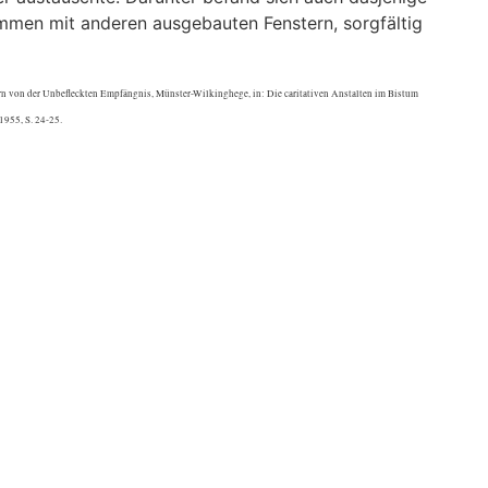
mmen mit anderen ausgebauten Fenstern, sorgfältig
rn von der Unbefleckten Empfängnis, Münster-Wilkinghege, in: Die caritativen Anstalten im Bistum
1955, S. 24-25.