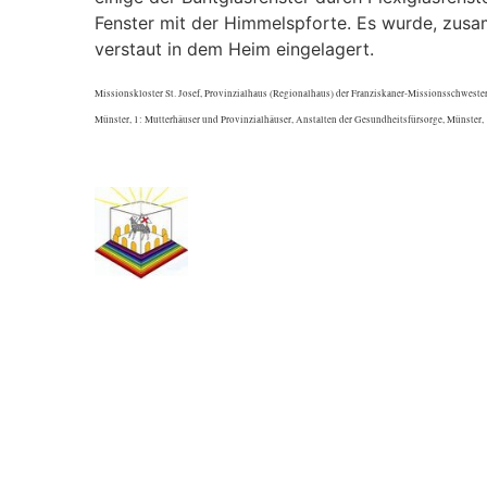
Fenster mit der Himmelspforte. Es wurde, zusa
verstaut in dem Heim eingelagert.
Missionskloster St. Josef, Provinzialhaus (Regionalhaus) der Franziskaner-Missionsschweste
Münster, 1: Mutterhäuser und Provinzialhäuser, Anstalten der Gesundheitsfürsorge, Münster, 