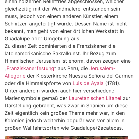
einen hölzernen Relieffries abgeschlossen, welcher
gleichzeitig mit der Wandmalerei entstanden sein
muss, jedoch von einem anderen Künstler, einem
Schnitzer, angefertigt wurde. Dessen Name ist nicht
bekannt, man geht von einer örtlichen Werkstatt in
Guadalupe oder Umgebung aus.
Zu dieser Zeit dominierten die Franziskaner die
lateinamerikanische Sakralkunst. Ihr Bezug zum
Himmlischen Jerusalem ist enorm, davon zeugen eine
„
Franziskanerfestung
“ aus Peru, die
Jerusalem-
Allegorie
der Klosterkirche Nuestra Señora del Carmen
oder die Himmelspforte von
Luis de Ayala
(1781).
Unter anderem wurden auch hier verschiedene
Mariensymbole gemäß der
Lauretanischen Litanei
zur
Darstellung gebracht, was zwar in Spanien um diese
Zeit eigentlich kein großes Thema mehr war, in den
Kolonien jedoch weiterhin populär war, vor allem in
großen Wallfahrtsorten wie Guadalupe/Zacatecas.