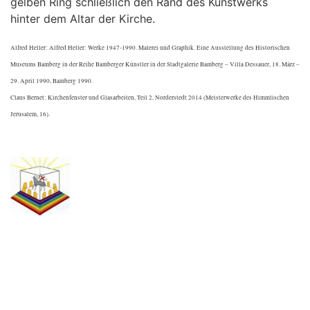
gelben Ring schließlich den Rand des Kunstwerks
hinter dem Altar der Kirche.
Alfred Heller: Alfred Heller: Werke 1947-1990. Malerei und Graphik. Eine Ausstellung des Historischen
Museums Bamberg in der Reihe Bamberger Künstler in der Stadtgalerie Bamberg – Villa Dessauer, 18. März –
29. April 1990, Bamberg 1990.
Claus Bernet: Kirchenfenster und Glasarbeiten, Teil 2, Norderstedt 2014 (Meisterwerke des Himmlischen
Jerusalem, 16).