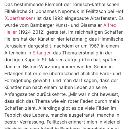
Das bestimmende Element der römisch-katholischen
Filialkirche St. Johannes Nepomuk in Feilitzsch bei Hof
(
Oberfranken
) ist das 1992 eingebaute Altarfenster. Es
wurde vom Bamberger Kunst- und Glasmaler
Alfred
Heller
(1924-2012) gestaltet. Im reichhaltigen Schaffen
Hellers hat der Künstler hier letztmalig das Himmlische
Jerusalem dargestellt, nachdem er um 1967 in einem
Altenheim in
Erlangen
das Thema erstmalig in der
dortigen Kapelle St. Marien aufgegriffen hat, später
dann im Bistum Würzburg immer wieder. Schon in
Erlangen hat er eine überraschend ähnliche Farb- und
Formgebung gewählt, und man darf sagen, dass der
Künstler nun nach einem halben Leben an seine
Anfangszeiten zurückkehrte. „Mir war nicht bewusst,
dass sich das Thema wie ein roter Faden durch mein
Schaffen zieht. Allerdings gibt es da viele Fäden im
Teppich des Lebens, manche ausgefranst, manche in
bester Verfassung. Feilitzsch erinnert mich in vielerlei
Hinsicht an eine Arbeit in Bamberg Jahrzehnte zuvor.