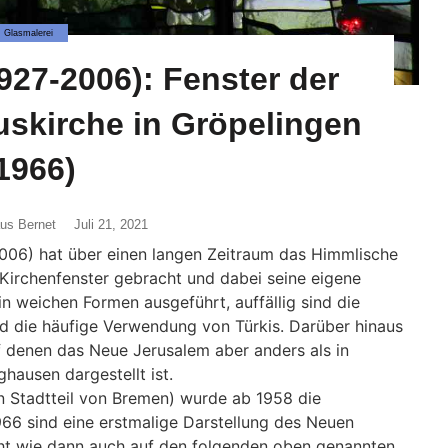
Glasmalerei
1927-2006): Fenster der
uskirche in Gröpelingen
1966)
aus Bernet
Juli 21, 2021
06) hat über einen langen Zeitraum das Himmlische
irchenfenster gebracht und dabei seine eigene
n weichen Formen ausgeführt, auffällig sind die
d die häufige Verwendung von Türkis. Darüber hinaus
uf denen das Neue Jerusalem aber anders als in
ausen dargestellt ist.
n Stadtteil von Bremen) wurde ab 1958 die
1966 sind eine erstmalige Darstellung des Neuen
teht wie dann auch auf den folgenden oben genannten