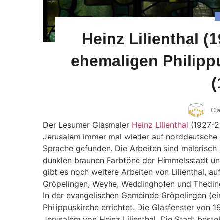
Heinz Lilienthal (
ehemaligen Philipp
(
Cl
Der Lesumer Glasmaler
Heinz Lilienthal
(1927-20
Jerusalem immer mal wieder auf norddeutsche K
Sprache gefunden. Die Arbeiten sind malerisch i
dunklen braunen Farbtöne der Himmelsstadt un
gibt es noch weitere Arbeiten von Lilienthal, a
Gröpelingen, Weyhe, Weddinghofen und Thedingh
In der evangelischen Gemeinde Gröpelingen (ei
Philippuskirche errichtet. Die Glasfenster von 
Jerusalem von Heinz Lilienthal. Die Stadt bes