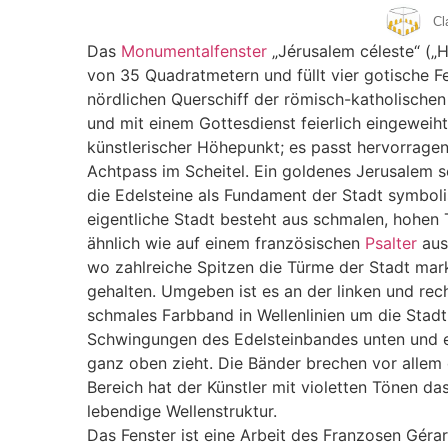
Cl
Das
Monumentalfenster
„Jérusalem céleste“ („H
von 35 Quadratmetern und füllt vier gotische 
nördlichen Querschiff der römisch-katholischen 
und mit einem Gottesdienst feierlich eingeweiht
künstlerischer Höhepunkt; es passt hervorrag
Achtpass im Scheitel. Ein goldenes Jerusalem s
die Edelsteine als Fundament der Stadt symbol
eigentliche Stadt besteht aus schmalen, hohen 
ähnlich wie auf einem französischen
Psalter
aus
wo zahlreiche Spitzen die Türme der Stadt marki
gehalten. Umgeben ist es an der linken und recht
schmales Farbband in Wellenlinien um die Stad
Schwingungen des Edelsteinbandes unten und e
ganz oben zieht. Die Bänder brechen vor allem d
Bereich hat der Künstler mit violetten Tönen da
lebendige Wellenstruktur.
Das Fenster ist eine Arbeit des Franzosen Gérar