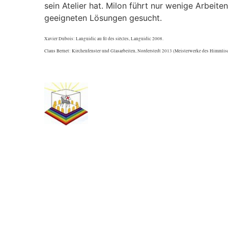
sein Atelier hat. Milon führt nur wenige Arbeite
geeigneten Lösungen gesucht.
Xavier Dubois: Languidic au fil des siècles, Languidic 2008.
Claus Bernet: Kirchenfenster und Glasarbeiten, Norderstedt 2013 (Meisterwerke des Himmlisc