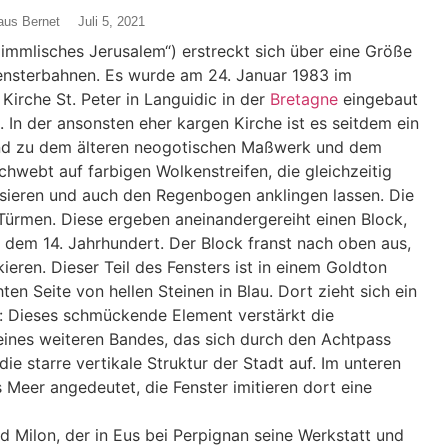
aus Bernet
Juli 5, 2021
immlisches Jerusalem“) erstreckt sich über eine Größe
Fensterbahnen. Es wurde am 24. Januar 1983 im
Kirche St. Peter in Languidic in der
Bretagne
eingebaut
. In der ansonsten eher kargen Kirche ist es seitdem ein
end zu dem älteren neogotischen Maßwerk und dem
chwebt auf farbigen Wolkenstreifen, die gleichzeitig
isieren und auch den Regenbogen anklingen lassen. Die
Türmen. Diese ergeben aneinandergereiht einen Block,
 dem 14. Jahrhundert. Der Block franst nach oben aus,
eren. Dieser Teil des Fensters ist in einem Goldton
en Seite von hellen Steinen in Blau. Dort zieht sich ein
t: Dieses schmückende Element verstärkt die
ines weiteren Bandes, das sich durch den Achtpass
ie starre vertikale Struktur der Stadt auf. Im unteren
s Meer angedeutet, die Fenster imitieren dort eine
d Milon, der in Eus bei Perpignan seine Werkstatt und