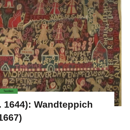
Textilien
 1644): Wandteppich
1667)