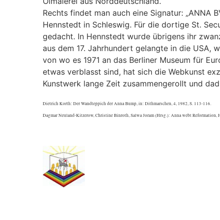
Ölmalerei aus Norddeutschland.
Rechts findet man auch eine Signatur: „ANNA B
Hennstedt in Schleswig. Für die dortige St. Se
gedacht. In Hennstedt wurde übrigens ihr zwanz
aus dem 17. Jahrhundert gelangte in die USA,
von wo es 1971 an das Berliner Museum für Eur
etwas verblasst sind, hat sich die Webkunst exz
Kunstwerk lange Zeit zusammengerollt und dad
Dietrich Korth: Der Wandteppich der Anna Bump, in: Dithmarschen, 4, 1982, S. 113-116.
Dagmar Neuland-Kitzerow, Christine Binroth, Salwa Joram (Hrsg.): Anna webt Reformation,