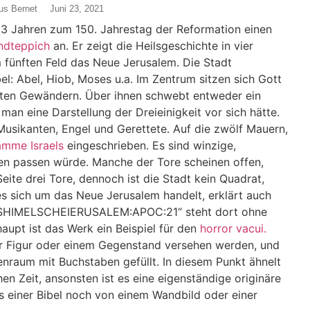
us Bernet
Juni 23, 2021
23 Jahren zum 150. Jahrestag der Reformation einen
dteppich
an. Er zeigt die Heilsgeschichte in vier
m fünften Feld das Neue Jerusalem. Die Stadt
bel: Abel, Hiob, Moses u.a. Im Zentrum sitzen sich Gott
roten Gewändern. Über ihnen schwebt entweder ein
man eine Darstellung der Dreieinigkeit vor sich hätte.
Musikanten, Engel und Gerettete. Auf die zwölf Mauern,
ämme Israels
eingeschrieben. Es sind winzige,
ren passen würde. Manche der Tore scheinen offen,
eite drei Tore, dennoch ist die Stadt kein Quadrat,
s sich um das Neue Jerusalem handelt, erklärt auch
 „DASHIMELSCHEIERUSALEM:APOC:21“ steht dort ohne
upt ist das Werk ein Beispiel für den
horror vacui.
ner Figur oder einem Gegenstand versehen werden, und
enraum mit Buchstaben gefüllt. In diesem Punkt ähnelt
en Zeit, ansonsten ist es eine eigenständige originäre
s einer Bibel noch von einem Wandbild oder einer