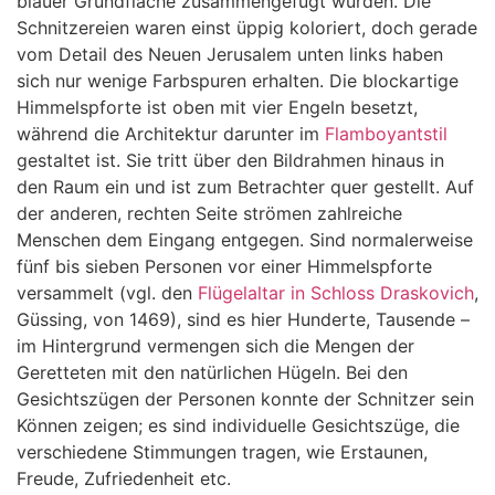
blauer Grundfläche zusammengefügt wurden. Die
Schnitzereien waren einst üppig koloriert, doch gerade
vom Detail des Neuen Jerusalem unten links haben
sich nur wenige Farbspuren erhalten. Die blockartige
Himmelspforte ist oben mit vier Engeln besetzt,
während die Architektur darunter im
Flamboyantstil
gestaltet ist. Sie tritt über den Bildrahmen hinaus in
den Raum ein und ist zum Betrachter quer gestellt. Auf
der anderen, rechten Seite strömen zahlreiche
Menschen dem Eingang entgegen. Sind normalerweise
fünf bis sieben Personen vor einer Himmelspforte
versammelt (vgl. den
Flügelaltar in Schloss Draskovich
,
Güssing, von 1469), sind es hier Hunderte, Tausende –
im Hintergrund vermengen sich die Mengen der
Geretteten mit den natürlichen Hügeln. Bei den
Gesichtszügen der Personen konnte der Schnitzer sein
Können zeigen; es sind individuelle Gesichtszüge, die
verschiedene Stimmungen tragen, wie Erstaunen,
Freude, Zufriedenheit etc.