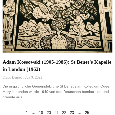
Adam Kossowski (1905-1986): St Benet’s Kapelle
in London (1962)
Claus Bernet
Juli 3, 2021
Die ursprüngliche Gemeindekirche St Benet’s am Kollegium Queen
Mary in London wurde 1940 von den Deutschen bombardiert und
brannte aus.
1
…
19
20
21
22
23
…
25