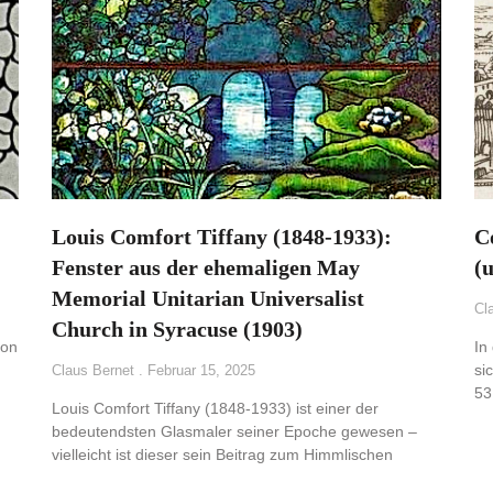
Louis Comfort Tiffany (1848-1933):
C
Fenster aus der ehemaligen May
(
Memorial Unitarian Universalist
Cl
Church in Syracuse (1903)
ton
In
si
Claus Bernet
Februar 15, 2025
53
Louis Comfort Tiffany (1848-1933) ist einer der
bedeutendsten Glasmaler seiner Epoche gewesen –
vielleicht ist dieser sein Beitrag zum Himmlischen