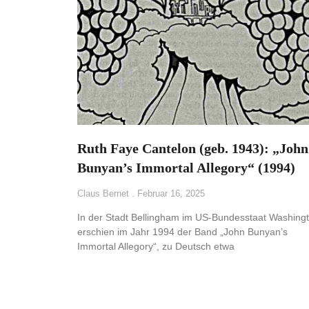
Ruth Faye Cantelon (geb. 1943): „John
Bunyan’s Immortal Allegory“ (1994)
Claus Bernet
Februar 16, 2025
In der Stadt Bellingham im US-Bundesstaat Washing
erschien im Jahr 1994 der Band „John Bunyan’s
Immortal Allegory“, zu Deutsch etwa