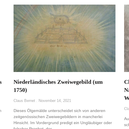
s
Niederländisches Zweiwegebild (um
C
1750)
N
W
Claus Bernet
November 14, 2021
Cl
m
Dieses Ölgemälde unterscheidet sich von anderen
zeitgenössischen Zweiwegebildern in mancherlei
Au
Hinsicht. Im Vordergrund predigt ein Ungläubiger oder
sc
falscher Prophet, der