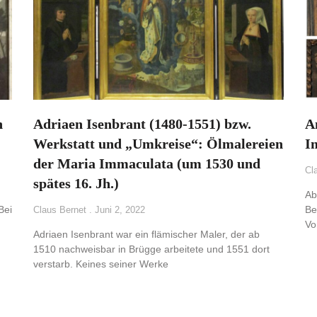
n
Adriaen Isenbrant (1480-1551) bzw.
A
Werkstatt und „Umkreise“: Ölmalereien
I
der Maria Immaculata (um 1530 und
Cl
spätes 16. Jh.)
Ab
Bei
Be
Claus Bernet
Juni 2, 2022
Vo
Adriaen Isenbrant war ein flämischer Maler, der ab
1510 nachweisbar in Brügge arbeitete und 1551 dort
verstarb. Keines seiner Werke